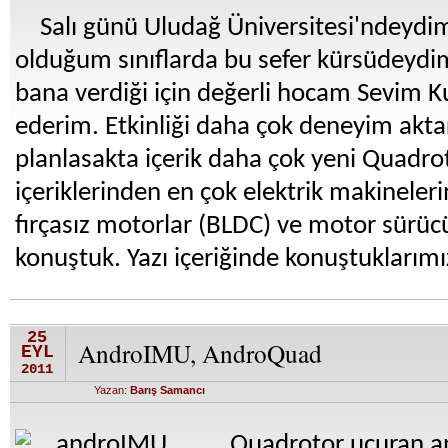
Salı günü Uludağ Üniversitesi'ndeydi
olduğum sınıflarda bu sefer kürsüdeydi
bana verdiği için değerli hocam Sevim K
ederim. Etkinliği daha çok deneyim aktar
planlasakta içerik daha çok yeni Quadro
içeriklerinden en çok elektrik makineleri
fırçasız motorlar (BLDC) ve motor sürücü
konuştuk. Yazı içeriğinde konuştuklarımızı
25
AndroIMU, AndroQuad
EYL
2011
Yazan:
Barış Samancı
Quadrotor uçuran a