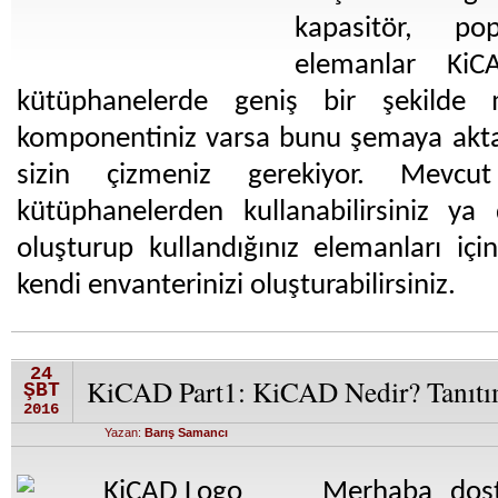
kapasitör, po
elemanlar KiC
kütüphanelerde geniş bir şekilde 
komponentiniz varsa bunu şemaya akt
sizin çizmeniz gerekiyor. Mevcu
kütüphanelerden kullanabilirsiniz ya
oluşturup kullandığınız elemanları içi
kendi envanterinizi oluşturabilirsiniz.
24
KiCAD Part1: KiCAD Nedir? Tanıt
ŞBT
2016
Yazan:
Barış Samancı
Merhaba dost