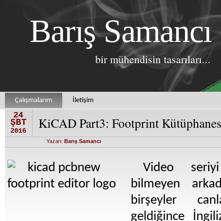
Barış Samancı
bir mühendisin tasarıları...
Çalışmalarım
İletişim
24
KiCAD Part3: Footprint Kütüphanes
ŞBT
2016
Yazan:
Barış Samancı
Video seriyi
bilmeyen arkad
birşeyler ca
geldiğince İngil