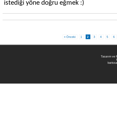
istediği yöne doğru eğmek :)
« Önceki
1
2
3
4
5
6
Tasarım ve
bariss