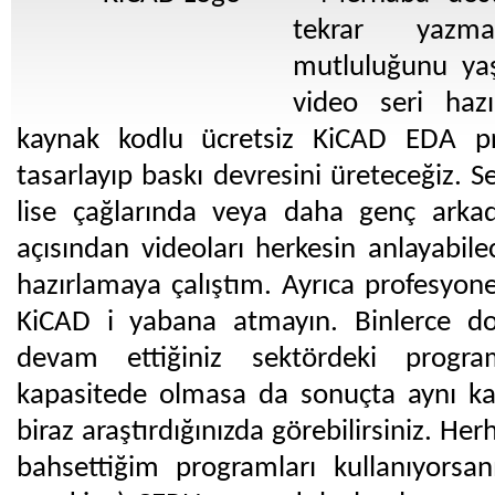
tekrar yazm
mutluluğunu yaşı
video seri haz
kaynak kodlu ücretsiz KiCAD EDA pro
tasarlayıp baskı devresini üreteceğiz. S
lise çağlarında veya daha genç arkad
açısından videoları herkesin anlayabile
hazırlamaya çalıştım. Ayrıca profesyon
KiCAD i yabana atmayın. Binlerce do
devam ettiğiniz sektördeki progra
kapasitede olmasa da sonuçta aynı kali
biraz araştırdığınızda görebilirsiniz. H
bahsettiğim programları kullanıyorsa