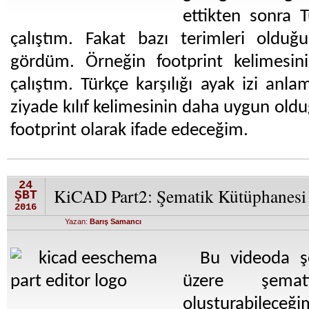
ettikten sonra T
çalıştım. Fakat bazı terimleri olduğ
gördüm. Örneğin footprint kelimesin
çalıştım. Türkçe karşılığı ayak izi anl
ziyade kılıf kelimesinin daha uygun ol
footprint olarak ifade edeceğim.
24
KiCAD Part2: Şematik Kütüphanesi
ŞBT
2016
Yazan:
Barış Samancı
Bu videoda ş
üzere şemat
oluşturabileceğim