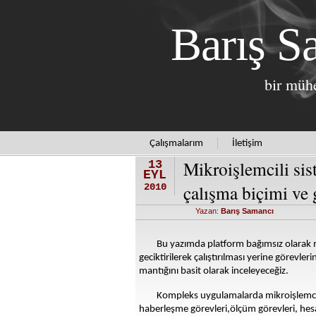
Barış S
bir mühe
Çalışmalarım
İletişim
Mikroişlemcili sis
13
EYL
çalışma biçimi ve
2010
Yazan:
Barış Samancı
Bu yazımda platform bağımsız olarak mik
geciktirilerek çalıştırılması yerine görevl
mantığını basit olarak inceleyeceğiz.
Kompleks uygulamalarda mikroişlemcin
haberleşme görevleri,ölçüm görevleri, hesap