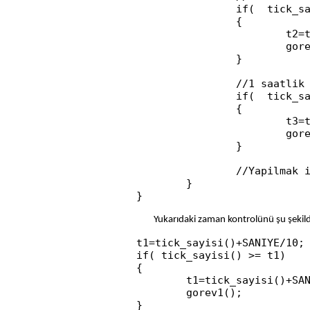
		if(  tick_sayisi() - t2 >= DAKIKA*5 )

		{

			t2=tick_sayisi();

			gorev2();//Gorev 2 fonksiyon cagrisi

		}

		//1 saatlik periyotlar ile calistirilmak istenen gorev

		if(  tick_sayisi() - t3 >= SAAT )

		{

			t3=tick_sayisi();

			gorev3();//Gorev 3 fonksiyon cagrisi

		}

		//Yapilmak istenen diger islemler.

	}

Yukarıdaki zaman kontrolünü şu şekild
t1=tick_sayisi()+SANIYE/10;

if( tick_sayisi() >= t1)

{

	t1=tick_sayisi()+SANIYE/10;

	gorev1();
