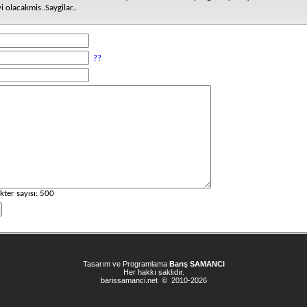
i olacakmis..Saygilar..
??
kter sayısı:
500
Tasarım ve Programlama
Barış SAMANCI
Her hakkı saklıdır.
barissamanci.net © 2010-2026