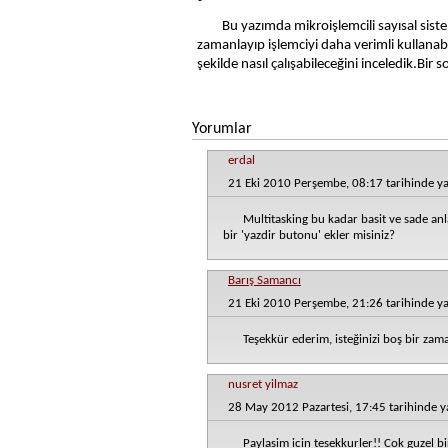
Bu yazımda mikroişlemcili sayısal siste
zamanlayıp işlemciyi daha verimli kullanabil
şekilde nasıl çalışabileceğini inceledik.Bir
Yorumlar
erdal
21 Eki 2010 Perşembe, 08:17 tarihinde ya
Multitasking bu kadar basit ve sade anla
bir 'yazdir butonu' ekler misiniz?
Barış Samancı
21 Eki 2010 Perşembe, 21:26 tarihinde ya
Teşekkür ederim, isteğinizi boş bir zam
nusret yilmaz
28 May 2012 Pazartesi, 17:45 tarihinde y
Paylasim icin tesekkurler!! Cok guzel 