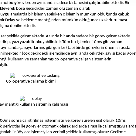
emci bu görevlerden aynı anda sadece birtanesini çalıştırabilmektedir. Bir
ekleyerek boşa geçirdikleri zaman ölü zaman olarak
lı uygulamalarda bir işlem yapılırken o işlemin mümkün olduğunda çabuk
i istenir.Delay ve bekleme mantığından mümkün olduğunca uzak durulması
alışma denilmektedir.
zer şekilde çalışmaktadır. Aslında bir anda sadece bir görev çalışmaktadır
ndirip, yazı yazabilir okuyabilirsiniz.Tüm bu işlemler 10ms gibi zaman
ize aynı anda çalışıyorlarmış gibi gelirler (tabi birde görevlerin önem sırasıda
nilmektedir (çok çekirdekli işlemcilerde aynı anda çekirdek sayısı kadar göre
ntığı kullanan ve zamanlanmış co-operative çalışan sistemlerin
iştir.
Co-operative çalışma biçimi
ay mantığı kullanan sistemin çalışması
00ms sonra çalıştırılması istenmiştir ve görev süreleri eşit olarak 10ms
periyotlar ile görevler otomatik olarak ard arda sırası ile çalışmıştır.Aralard
ırılabilir.Böylece işlemciyi en verimli şekilde kullanmış oluruz.Gecikme