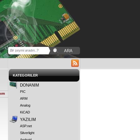
KATEGORILER
DONANIM
PIC
nım
ARM
Analog
KiCAD
YAZILIM
ASP.net
Silverlight
Android