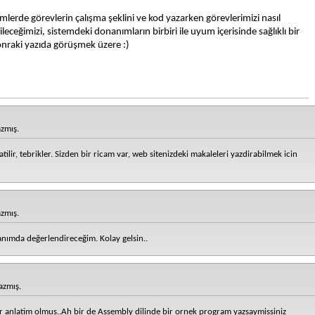
mlerde görevlerin çalışma şeklini ve kod yazarken görevlerimizi nasıl
eceğimizi, sistemdeki donanımların birbiri ile uyum içerisinde sağlıklı bir
 sonraki yazıda görüşmek üzere :)
zmış.
tilir, tebrikler. Sizden bir ricam var, web sitenizdeki makaleleri yazdirabilmek icin
zmış.
anımda değerlendireceğim. Kolay gelsin..
azmış.
bir anlatim olmus..Ah bir de Assembly dilinde bir ornek program yazsaymissiniz