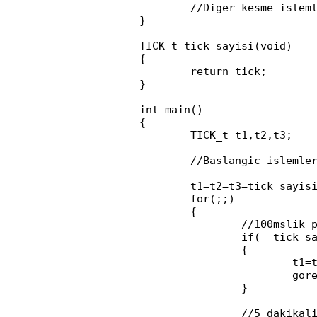
	//Diger kesme islemleri

}

TICK_t tick_sayisi(void)

{

	return tick;

}

int main()

{

	TICK_t t1,t2,t3;

	//Baslangic islemleri

	t1=t2=t3=tick_sayisi();

	for(;;)

	{

		//100mslik periyotlar ile calistirilmak istenen gorev

		if(  tick_sayisi() - t1 >= SANIYE/10 )

		{

			t1=tick_sayisi();

			gorev1();//Gorev 1 fonksiyon cagrisi

		}

		//5 dakikalik periyotlar ile calistirilmak istenen gorev
