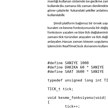
mantığı kullanan sistemde ise gecikme zama
kullanılır.Bu zamana ölü zaman denilmekted
görev çalıştırılır. Yukarıdaki şekiller anla
kullanılabilir.
Şimdi platform bağımsız bir örnek ya
kuralım ve kesme fonksiyonunda bir değişken
fonksiyon yazalım ve bize tick değişkenini
zamanı tick türünden atayalım ve tick değişk
anlayalım.Hassas zaman isteyen uygulamalard
işlemcinin RealTimeClock donanımı kullanıl
#define SANIYE 1000

#define DAKIKA 60 * SANIYE

#define SAAT 3600 * SANIYE

typedef unsigned long int TI
TICK_t tick;

void kesme_fonksiyonu(void)

{

	tick++;
