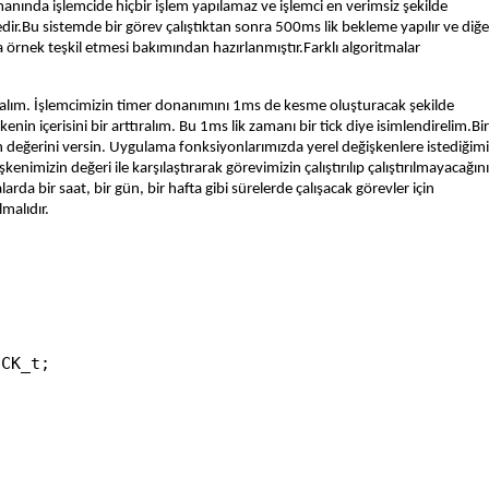
nında işlemcide hiçbir işlem yapılamaz ve işlemci en verimsiz şekilde
ir.Bu sistemde bir görev çalıştıktan sonra 500ms lik bekleme yapılır ve diğe
tıma örnek teşkil etmesi bakımından hazırlanmıştır.Farklı algoritmalar
palım. İşlemcimizin timer donanımını 1ms de kesme oluşturacak şekilde
in içerisini bir arttıralım. Bu 1ms lik zamanı bir tick diye isimlendirelim.Bir
n değerini versin. Uygulama fonksiyonlarımızda yerel değişkenlere istediğim
enimizin değeri ile karşılaştırarak görevimizin çalıştırılıp çalıştırılmayacağını
a bir saat, bir gün, bir hafta gibi sürelerde çalışacak görevler için
malıdır.
CK_t;
