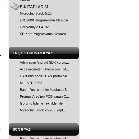
E-KİTAPLARIM
Microchip Stack 5.20
LPC2000 Programlama Klavuzu
Her yönüyle FAT32
SD Kart Programlama Klavuzu
EN ÇOK OKUNAN 8 YAZI
v
Adım adım Android SDK kurulu...
Accelerometer, Gyroscope, IM...
CAN Bus nedir? CAN protokolü...
MIL-STD-1553
Baskı Devre Lehim Maskesi (S...
Proteus Ares'ten PCB yapan C...
Görüntü İşleme Teknikleriyle...
Microchip Stack v5.20 - Yapt...
a
SON 8 YAZI
Baskı Devre Lehim Maskesi (S...