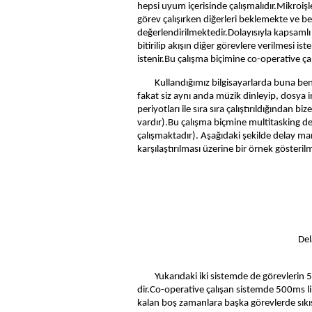
hepsi uyum içerisinde çalışmalıdır.Mikroişl
görev çalışırken diğerleri beklemekte ve b
değerlendirilmektedir.Dolayısıyla kapsam
bitirilip akışın diğer görevlere verilmes
istenir.Bu çalışma biçimine co-operative ç
Kullandığımız bilgisayarlarda buna ben
fakat siz aynı anda müzik dinleyip, dosya i
periyotları ile sıra sıra çalıştırıldığından b
vardır).Bu çalışma biçmine multitasking de
çalışmaktadır). Aşağıdaki şekilde delay ma
karşılaştırılması üzerine bir örnek gösterilm
Del
Yukarıdaki iki sistemde de görevlerin 5
dir.Co-operative çalışan sistemde 500ms lik 
kalan boş zamanlara başka görevlerde sıkışt