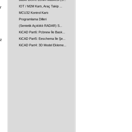
IOT / M2M Kartı, Araç Takip ...
r
MCU32 Kontrol Kartı
Programlama Dilleri
(Sentetik Açıklıklı RADAR) S...
KiCAD Part6: Pcbnew İle Bask...
KiCAD Part5: Eeschema İle Şe...
iz
KiCAD Part4: 3D Model Ekleme...